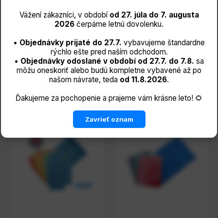
Zákazníci si často
Vážení zákazníci, v období
od 27. júla do 7. augusta
2026
čerpáme letnú dovolenku.
kupujú spolu s týmto
•
Objednávky prijaté do 27.7.
vybavujeme štandardne
produktom:
rýchlo ešte pred naším odchodom.
•
Objednávky odoslané v období od 27.7. do 7.8.
sa
môžu oneskoriť alebo budú kompletne vybavené až po
našom návrate, teda
od 11.8.2026
.
Ďakujeme za pochopenie a prajeme vám krásne leto! 🌻
Zavrieť oznam