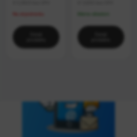
€ 0,9833
bez DPH
€ 1,6250
bez DPH
Na objednávku
Máme skladom
Detail
Detail
produktu
produktu