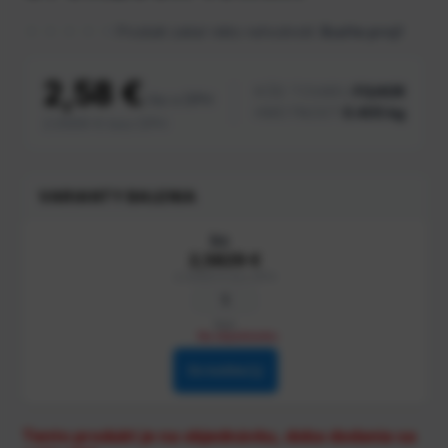
Produkt zatiaľ nikto nehodnotil.
Buďte prvý!
2,58 €
KÓD TOVARU:
FO/40R
/ ks s DPH
HMOTNOSŤ:
0.405 kg
2.0999 € bez DPH
VARIANTY BALENIA
ks
2,5829 €
2.0999 € bez DPH
kus
Na objednávku
Do košíka
Tento produkt je na objednávku, doba dodania sa