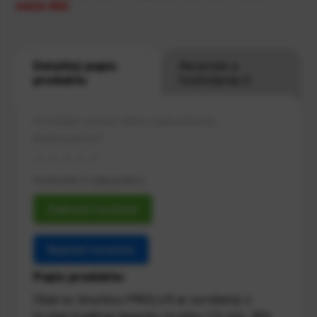
môže líšiť.
Detailný popis
Recenzie a
produktu
hodnotenia 0
Produkt zatiaľ nikto nehodnotil.
Buďte prvý!
Hodnotilo 0 zákazníkov.
Zobraziť recenzie
Napísať recenziu
Popis produktu:
Obal so šnurkou PROLUX je vyrobený z
hrubej kvalitnej lepenky hrubky 1,5 mm. IBA