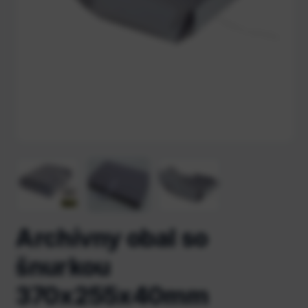
Archívny obal so
šnurkou
370x255x40mm