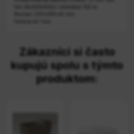
NA OBJEDNÁVKU minimálne 100 ks
Rozmer: 370x255x40 mm
Cena ja za 1 kus
Zákazníci si často
kupujú spolu s týmto
produktom: