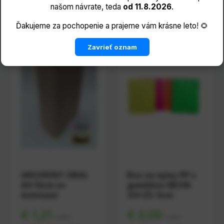
našom návrate, teda
od 11.8.2026
.
Ďakujeme za pochopenie a prajeme vám krásne leto! 🌻
Zavrieť oznam
ARCHÍVNY OBAL
Box na spisy PP s
A4 13cm so
gumičkou NEON
šnúrkami
33x25-3cm
€ 1,21
€ 2,00
s DPH
s DPH