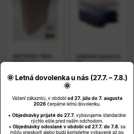
ARCHÍVNY OBAL
Odkladač plastový
A4 9cm so
A4
šnurkami
€ 2,19
🌞 Letná dovolenka u nás (27.7. – 7.8.)
s DPH
€ 1,20
s DPH
€ 1,7833
bez DPH
🌞
€ 0,9750
bez DPH
Na objednávku
Vážení zákazníci, v období
od 27. júla do 7. augusta
Na objednávku
2026
čerpáme letnú dovolenku.
Detail
•
Objednávky prijaté do 27.7.
vybavujeme štandardne
produktu
Detail
rýchlo ešte pred naším odchodom.
produktu
•
Objednávky odoslané v období od 27.7. do 7.8.
sa
môžu oneskoriť alebo budú kompletne vybavené až po