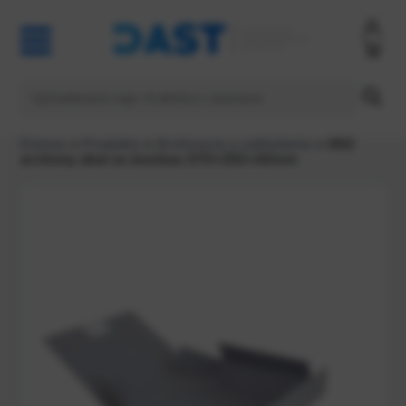
Domov
>
Produkty
>
Archivacia a zakladanie
> 992
archivny obal so snurkou 370x255x40mm