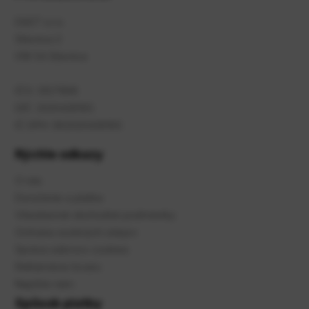
DAST s.r.o.
Slávnica 2
018 54 Slávnica
IČO: 31571816
DIČ: 2020436165
IČ DPH: SK2020436165
Rýchle odkazy
O nás
Doručenie a platba
Všeobecné obchodné podmienky
Ochrana osobných údajov
Správa súbroov cookies
Reklamácia tovaru
Napíšte nám
Spôsob platby