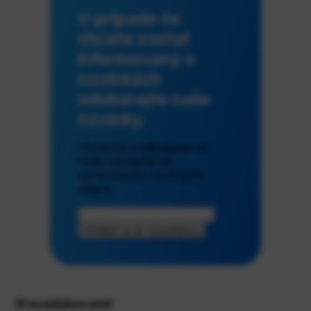
V prípade že
chcete zostať
informovaný o
novinkách
odoberajte naše
novinky.
Vložením a odoslaním e-
mailu súhlasíte so
spracúvaním osobných
údajov
Prihlásiť sa do newslettera
Prevádzkovateľ