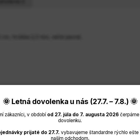
dnotenia 0
 cm, hrúbka 2,3 mm, veľmi pevná.
🌞 Letná dovolenka u nás (27.7. – 7.8.) 🌞
 často kupujú spolu s tým
ní zákazníci, v období
od 27. júla do 7. augusta 2026
čerpáme 
dovolenku.
jednávky prijaté do 27.7.
vybavujeme štandardne rýchlo ešte
naším odchodom.