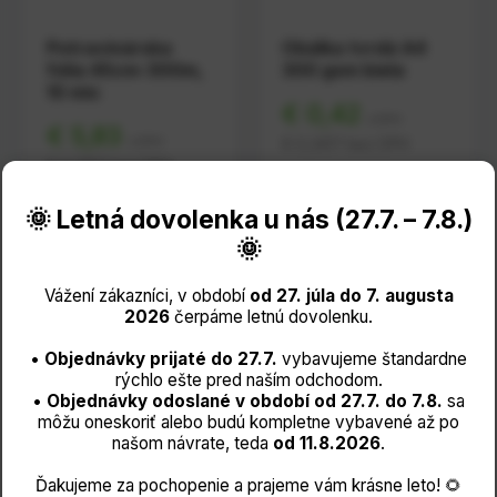
Potravinárska
Obálka tvrdá A4
fólia 45cm-300m,
300 gsm biela
10 mic
€ 0,42
s DPH
€ 5,83
s DPH
€ 0,3417
bez DPH
€ 4,7417
bez DPH
Máme skladom
Máme skladom
🌞 Letná dovolenka u nás (27.7. – 7.8.)
🌞
Detail
produktu
Detail
Vážení zákazníci, v období
od 27. júla do 7. augusta
produktu
2026
čerpáme letnú dovolenku.
•
Objednávky prijaté do 27.7.
vybavujeme štandardne
rýchlo ešte pred naším odchodom.
•
Objednávky odoslané v období od 27.7. do 7.8.
sa
môžu oneskoriť alebo budú kompletne vybavené až po
našom návrate, teda
od 11.8.2026
.
Ďakujeme za pochopenie a prajeme vám krásne leto! 🌻