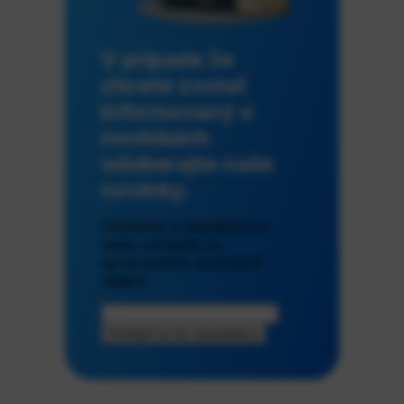
V prípade že
chcete zostať
informovaný o
novinkách
odoberajte naše
novinky.
Vložením a odoslaním e-
mailu súhlasíte so
spracúvaním osobných
údajov
Prihlásiť sa do newslettera