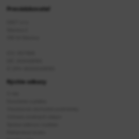
Prevádzkovateľ
DAST s.r.o.
Slávnica 2
018 54 Slávnica
IČO: 31571816
DIČ: 2020436165
IČ DPH: SK2020436165
Rýchle odkazy
O nás
Doručenie a platba
Všeobecné obchodné podmienky
Ochrana osobných údajov
Správa súbroov cookies
Reklamácia tovaru