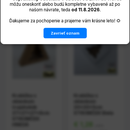
môžu oneskoriť alebo budú kompletne vybavené až po
našom návrate, teda
od 11.8.2026
.
Ďakujeme za pochopenie a prajeme vám krásne leto! 🌻
Zavrieť oznam
Krabička s
Krabička s
okienkom
okienkom
trojúholník
20x20x5cm
27x27x27x8cm
STROMČEK Biela
STROMČEK
€ 1,28
HNEDÁ
s DPH