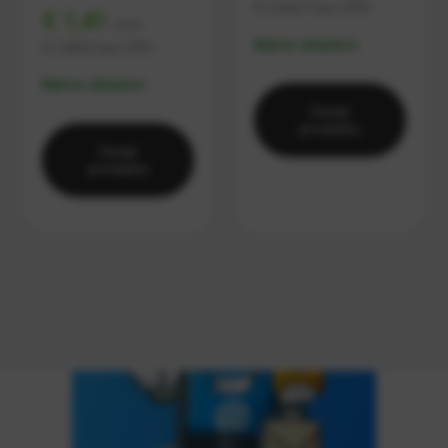
€ 1,0407
bez DPH
€ 1,41
s DPH
Máme skladom
€ 1,1463
bez DPH
Máme skladom
Detail
produktu
Detail
produktu