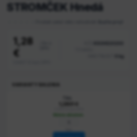
STROMČEK Hnedá
Produkt zatiaľ nikto nehodnotil.
Buďte prvý!
1,28
/ ks s
KÓD
KSOHS202005
DPH
€
TOVARU:
HMOTNOSŤ:
0 kg
1.0407 € bez DPH
VARIANTY BALENIA
1 ks
1,2801 €
1.0407 € bez DPH
Máme skladom.
kus