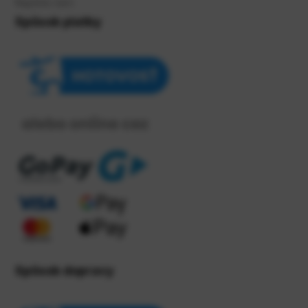
Napíšte nám
Spôsob platby
Spôsob dopravy