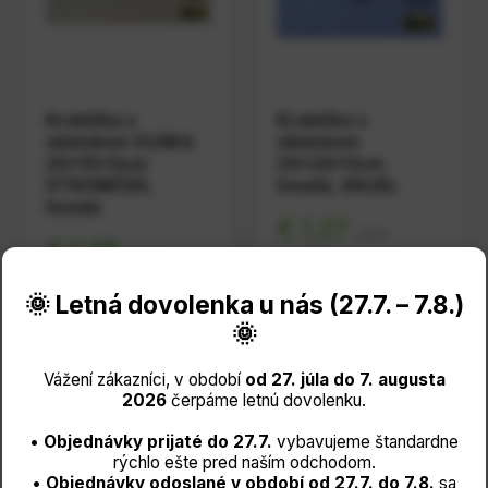
Krabička s
Krabička s
okienkom VLNKA
okienkom
20x15x5cm
20x20x5cm
STROMČEK,
hnedá, ANJEL
hnedá
€ 1,27
s DPH
€ 1,26
s DPH
€ 1,0333
bez DPH
€ 1,0250
bez DPH
Máme skladom
🌞 Letná dovolenka u nás (27.7. – 7.8.)
Momentálne
🌞
vypredané
Detail
Vážení zákazníci, v období
od 27. júla do 7. augusta
produktu
2026
čerpáme letnú dovolenku.
Detail
produktu
•
Objednávky prijaté do 27.7.
vybavujeme štandardne
rýchlo ešte pred naším odchodom.
•
Objednávky odoslané v období od 27.7. do 7.8.
sa