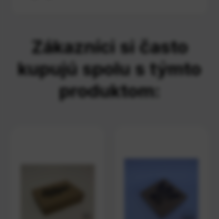
Zákazníci si často
kupujú spolu s týmto
produktom: