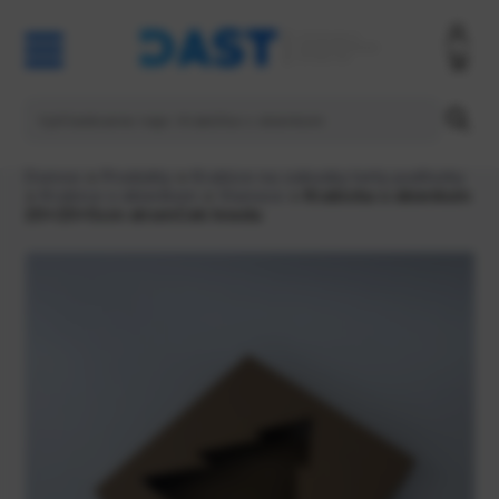
Domov
>
Produkty
>
Krabice na zakusky torty podlozky
>
Krabice s okienkom
>
Vianoce
> Krabicka s okienkom
20x20x5cm stromCek hneda