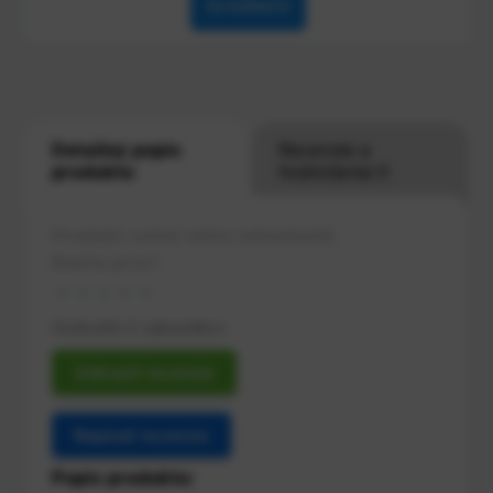
Do košíka
Detailný popis
Recenzie a
produktu
hodnotenia 0
Produkt zatiaľ nikto nehodnotil.
Buďte prvý!
Hodnotilo 0 zákazníkov.
Zobraziť recenzie
Napísať recenziu
Popis produktu: