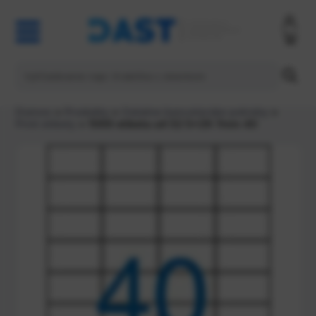
Domov
>
Produkty
>
Ostatne kancelarske potreby
>
Print etikety
> 1069 etiketa a4 52 5x29 7mm 40