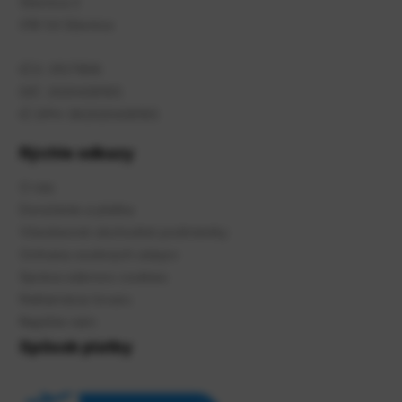
Slávnica 2
018 54 Slávnica
IČO: 31571816
DIČ: 2020436165
IČ DPH: SK2020436165
Rýchle odkazy
O nás
Doručenie a platba
Všeobecné obchodné podmienky
Ochrana osobných údajov
Správa súbroov cookies
Reklamácia tovaru
Napíšte nám
Spôsob platby