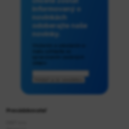
chcete zostať
informovaný o
novinkách
odoberajte naše
novinky.
Vložením a odoslaním e-
mailu súhlasíte so
spracúvaním osobných
údajov
Prihlásiť sa do newslettera
Prevádzkovateľ
DAST s.r.o.