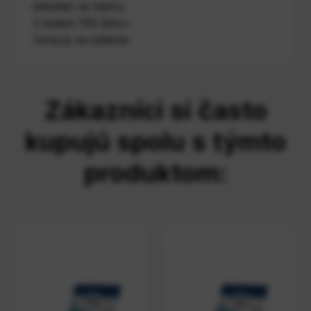
etiketiet na hárku.
V balení 100 listov.
Cena je za balenie.
Zákazníci si často
kupujú spolu s týmto
produktom: