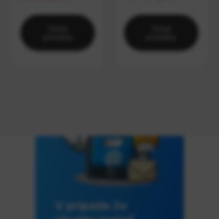
Detail
Detail
produktu
produktu
V prípade že