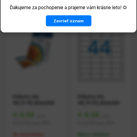
Ďakujeme za pochopenie a prajeme vám krásne leto! 🌻
Zavrieť oznam
Etiketa A4,
Etiketa A4,
48,5x16,9mm/68
48,5x25,4mm/44
€ 8,58
€ 8,58
s DPH
s DPH
€ 6,9750
bez DPH
€ 6,9750
bez DPH
Na objednávku
Máme skladom