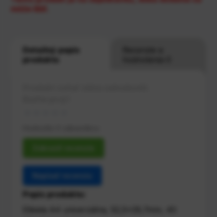
môže líšiť.
Detailný popis
Recenzie a
produktu
hodnotenia 0
Produkt zatiaľ nikto nehodnotil.
Buďte prvý!
Hodnotilo 0 zákazníkov.
Zobraziť recenzie
Napísať recenziu
Popis produktu:
Etiketa A4 univerzálna, 52,5x29,7mm, 40