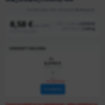
Produkt zatiaľ nikto nehodnotil.
Buďte prvý!
8,58 €
KÓD TOVARU:
LCV11378
/ ks s DPH
HMOTNOSŤ:
0.98 kg
6.975 € bez DPH
VARIANTY BALENIA
ks
8,5793 €
6.975 € bez DPH
kus
Na objednávku
Do košíka
Tento produkt je na objednávku, doba dodania sa