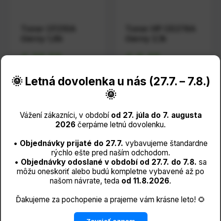
Toner CF210A
Toner HP CE278A
čierny 1,8k
čierny 2,1k
€ 36,59
€ 9,46
s DPH
s DPH
€ 29,7500
bez DPH
€ 7,6917
bez DPH
🌞 Letná dovolenka u nás (27.7. – 7.8.)
Predaj skončil
Máme skladom
🌞
Vážení zákazníci, v období
od 27. júla do 7. augusta
Detail
Detail
2026
čerpáme letnú dovolenku.
produktu
produktu
•
Objednávky prijaté do 27.7.
vybavujeme štandardne
rýchlo ešte pred naším odchodom.
•
Objednávky odoslané v období od 27.7. do 7.8.
sa
môžu oneskoriť alebo budú kompletne vybavené až po
našom návrate, teda
od 11.8.2026
.
Ďakujeme za pochopenie a prajeme vám krásne leto! 🌻
Zavrieť oznam