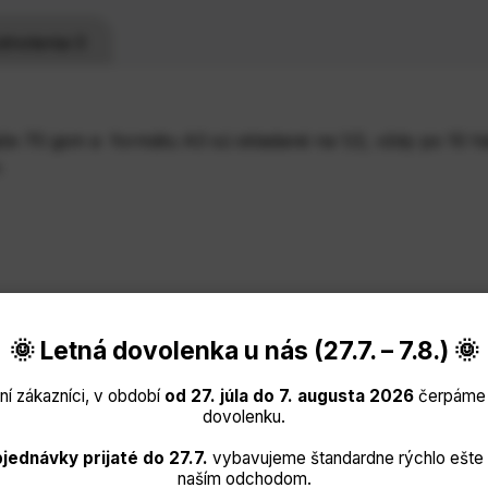
dnotenia 0
že 70 gsm a formátu A3 sú skladané na 1/2, vždy po 10 h
.
🌞 Letná dovolenka u nás (27.7. – 7.8.) 🌞
ní zákazníci, v období
od 27. júla do 7. augusta 2026
čerpáme 
dovolenku.
 často kupujú spolu s tým
jednávky prijaté do 27.7.
vybavujeme štandardne rýchlo ešte
naším odchodom.