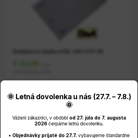
Bublinková obálka H/18, 290x370 VR
€ 24,09
s DPH
€ 19,5833
bez DPH
Máme skladom
🌞 Letná dovolenka u nás (27.7. – 7.8.)
🌞
Detail produktu
Vážení zákazníci, v období
od 27. júla do 7. augusta
2026
čerpáme letnú dovolenku.
•
Objednávky prijaté do 27.7.
vybavujeme štandardne