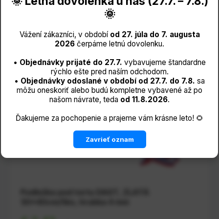
🌞 Letná dovolenka u nás (27.7. – 7.8.)
Detail produktu
🌞
Vážení zákazníci, v období
od 27. júla do 7. augusta
2026
čerpáme letnú dovolenku.
•
Objednávky prijaté do 27.7.
vybavujeme štandardne
rýchlo ešte pred naším odchodom.
•
Objednávky odoslané v období od 27.7. do 7.8.
sa
môžu oneskoriť alebo budú kompletne vybavené až po
našom návrate, teda
od 11.8.2026
.
Ďakujeme za pochopenie a prajeme vám krásne leto! 🌻
Zavrieť oznam
Podložka pod tortu DAST, ZLATÁ
30x40cm/5ks, hrubka 4 mm