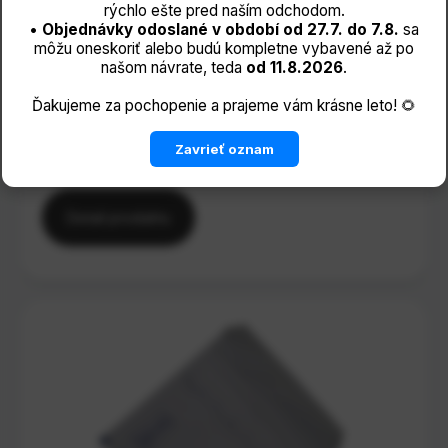
rýchlo ešte pred naším odchodom.
•
Objednávky odoslané v období od 27.7. do 7.8.
sa
Rýchloviazač A4, PP
môžu oneskoriť alebo budú kompletne vybavené až po
našom návrate, teda
od 11.8.2026
.
€ 0,16
s DPH
Ďakujeme za pochopenie a prajeme vám krásne leto! 🌻
€ 0,1334
bez DPH
Zavrieť oznam
Máme skladom
Detail produktu