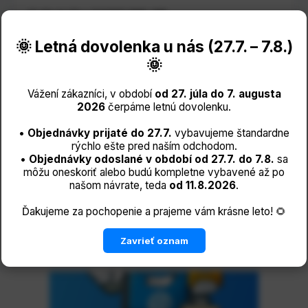
Kalkulačka CASIO MS-8B
€ 11,99
🌞 Letná dovolenka u nás (27.7. – 7.8.)
s DPH
🌞
€ 9,7500
bez DPH
Na objednávku
Vážení zákazníci, v období
od 27. júla do 7. augusta
2026
čerpáme letnú dovolenku.
•
Objednávky prijaté do 27.7.
vybavujeme štandardne
Detail produktu
rýchlo ešte pred naším odchodom.
•
Objednávky odoslané v období od 27.7. do 7.8.
sa
môžu oneskoriť alebo budú kompletne vybavené až po
našom návrate, teda
od 11.8.2026
.
Ďakujeme za pochopenie a prajeme vám krásne leto! 🌻
Zavrieť oznam