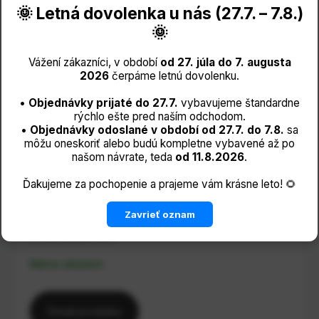
🌞 Letná dovolenka u nás (27.7. – 7.8.)
🌞
Vážení zákazníci, v období
od 27. júla do 7. augusta
2026
čerpáme letnú dovolenku.
•
Objednávky prijaté do 27.7.
vybavujeme štandardne
rýchlo ešte pred naším odchodom.
•
Objednávky odoslané v období od 27.7. do 7.8.
sa
môžu oneskoriť alebo budú kompletne vybavené až po
našom návrate, teda
od 11.8.2026
.
Lep. páska hnedá HAVANA 48 mm - 66E
Ďakujeme za pochopenie a prajeme vám krásne leto! 🌻
Akryl. lepidlo
Zavrieť oznam
€ 0,58
s DPH
€ 0,4750
bez DPH
Máme skladom
Detail produktu